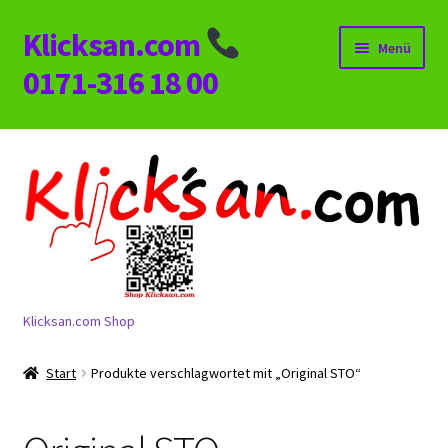
Klicksan.com
Zur
Zum
Menü
Navigation
Inhalt
0171-316 18 00
springen
springen
Start
AGB
Alle Kategorien
Impressum
Klicksan.com Shop
Kasse
Start
Produkte verschlagwortet mit „Original STO“
KONTAKT
Mein Konto