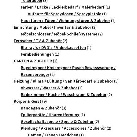
Tellerdübel
3
Produkte
1
Farben / Lacke / Lackierbedarf / Malerbedarf
1
1
Produkt
Aufsatz für Spraydosen / Spraypistole
1
Produkt
1
Haustüren / Türen / Wohnungstüren & Zubehör
1
3
Produkt
Einrichtung / Möbel / Inventar & Zubehör
3
Produkte
2
Möbelschlösser / Möbel-Schließsysteme
2
2
Produkte
Fernseher / TV & Zubehör
2
Produkte
1
Blu-ray's / DVD's / Videokassetten
1
1
Produkt
Fernbedienungen
1
2
Produkt
GARTEN & ZUBEHÖR
2
Produkte
Bügelregner / Kreisregner / Rasen Bewässwerung /
2
Rasensprenger
2
Produkte
5
Heizung / Klima / Lüftung / Sanitärbedarf & Zubehör
5
1
Produkte
Abwasser / Wasser & Zubehör
1
Produkt
2
Badezimmer / Küche / Waschraum & Zubehör
2
9
Produkte
Körper & Geist
9
Produkte
3
Bandagen & Zubehör
3
Produkte
1
Epiliergeräte / Haarentfernung
1
Produkt
2
Gesellschaftsspiele / Spiele & Zubehör
2
Produkte
2
Kleidung / Aksesuars / Accessoires / Zubehör
2
1
Produkte
Damen / Frauen / Mädchen
1