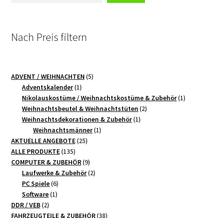
Nach Preis filtern
5
ADVENT / WEIHNACHTEN
5
1
Produkte
Adventskalender
1
Produkt
1
Nikolauskostüme / Weihnachtskostüme & Zubehör
1
2
Produkt
Weihnachtsbeutel & Weihnachtstüten
2
1
Produkte
Weihnachtsdekorationen & Zubehör
1
1
Produkt
Weihnachtsmänner
1
25
Produkt
AKTUELLE ANGEBOTE
25
135
Produkte
ALLE PRODUKTE
135
Produkte
9
COMPUTER & ZUBEHÖR
9
Produkte
2
Laufwerke & Zubehör
2
6
Produkte
PC Spiele
6
1
Produkte
Software
1
2
Produkt
DDR / VEB
2
Produkte
38
FAHRZEUGTEILE & ZUBEHÖR
38