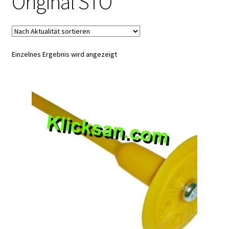
Original STO
QR-Code
Shop
Einzelnes Ergebnis wird angezeigt
Warenkorb