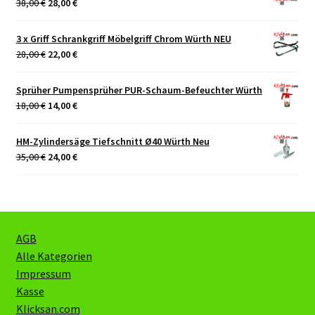
Ursprünglicher
Aktueller
38,00
€
28,00
€
Preis
Preis
war:
ist:
3 x Griff Schrankgriff Möbelgriff Chrom Würth NEU
38,00 €
28,00 €.
Ursprünglicher
Aktueller
28,00
€
22,00
€
Preis
Preis
war:
ist:
Sprüher Pumpensprüher PUR-Schaum-Befeuchter Würth
28,00 €
22,00 €.
Ursprünglicher
Aktueller
18,00
€
14,00
€
Preis
Preis
war:
ist:
HM-Zylindersäge Tiefschnitt Ø40 Würth Neu
18,00 €
14,00 €.
Ursprünglicher
Aktueller
35,00
€
24,00
€
Preis
Preis
war:
ist:
35,00 €
24,00 €.
AGB
Alle Kategorien
Impressum
Kasse
Klicksan.com