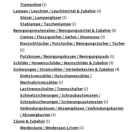
1
Produkt
Trampoline
1
Produkt
2
Lampen / Leuchten / Leuchtmittel & Zubehör
2
1
Produkte
Gläser / Lampengläser
1
Produkt
1
Stablampe / Taschenlampe
1
Produkt
5
Reinigungsmaterialien / Reinigungsmittel & Zubehör
5
2
Produkte
Cremes / Flüssigseifen / Seifen / Shampoos
2
Produkte
Klarsichttücher / Putztücher / Reinigungstücher / Tücher
1
1
Produkt
1
Putzkissen / Reinigungskissen / Reinigungspads
1
3
Produkt
Schilder / Hinweisschilder / Warnschilder & Zubehör
3
Produkte
4
Sicherungen / Stromzähler / Verteilerkästen & Zubehör
4
Produk
Drehstromzähler / Hutschienenzähler /
1
Wechselstromzähler
1
Produkt
1
Lasttrennschalter / Trennschalter
1
Produkt
Schmelzsicherungen / Schraubautomaten /
1
Schraubsicherungen / Sicherungsautomaten
1
Produkt
Verbindungsdosen / Abzweigdosen / Verbindungskasten
1
/ Abzweigkasten
1
1
Produkt
Zäune & Zubehör
1
Produkt
1
Weidezäune / Weidezaun-Litzen
1