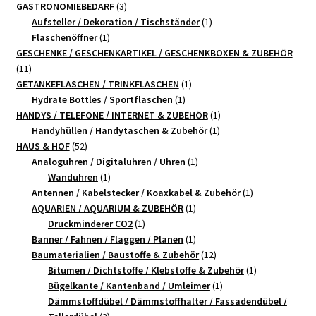
3
Produkt
GASTRONOMIEBEDARF
3
Produkte
1
Aufsteller / Dekoration / Tischständer
1
1
Produkt
Flaschenöffner
1
Produkt
GESCHENKE / GESCHENKARTIKEL / GESCHENKBOXEN & ZUBEHÖR
11
11
Produkte
1
GETÄNKEFLASCHEN / TRINKFLASCHEN
1
1
Produkt
Hydrate Bottles / Sportflaschen
1
Produkt
1
HANDYS / TELEFONE / INTERNET & ZUBEHÖR
1
1
Produkt
Handyhüllen / Handytaschen & Zubehör
1
52
Produkt
HAUS & HOF
52
Produkte
1
Analoguhren / Digitaluhren / Uhren
1
1
Produkt
Wanduhren
1
Produkt
1
Antennen / Kabelstecker / Koaxkabel & Zubehör
1
1
Produkt
AQUARIEN / AQUARIUM & ZUBEHÖR
1
1
Produkt
Druckminderer CO2
1
Produkt
1
Banner / Fahnen / Flaggen / Planen
1
Produkt
12
Baumaterialien / Baustoffe & Zubehör
12
Produkte
1
Bitumen / Dichtstoffe / Klebstoffe & Zubehör
1
1
Produkt
Bügelkante / Kantenband / Umleimer
1
Produkt
Dämmstoffdübel / Dämmstoffhalter / Fassadendübel /
3