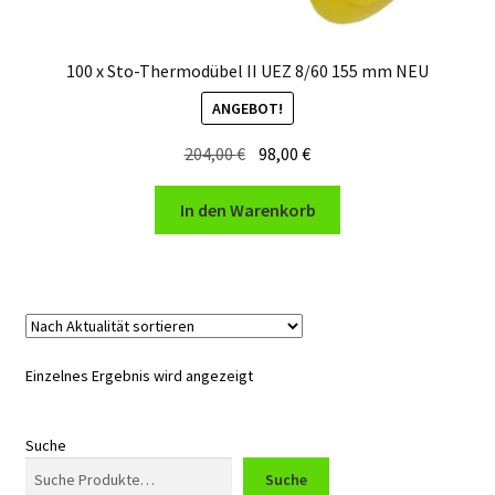
100 x Sto-Thermodübel II UEZ 8/60 155 mm NEU
ANGEBOT!
Ursprünglicher
Aktueller
204,00
€
98,00
€
Preis
Preis
war:
ist:
In den Warenkorb
204,00 €
98,00 €.
Einzelnes Ergebnis wird angezeigt
Suche
Suche