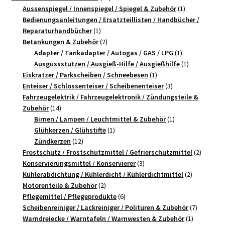
Produkte
1
Aussenspiegel / Innenspiegel / Spiegel & Zubehör
1
Produkt
Bedienungsanleitungen / Ersatzteillisten / Handbücher /
1
Reparaturhandbücher
1
Produkt
2
Betankungen & Zubehör
2
Produkte
1
Adapter / Tankadapter / Autogas / GAS / LPG
1
Produkt
1
Ausgussstutzen / Ausgieß-Hilfe / Ausgießhilfe
1
1
Produkt
Eiskratzer / Parkscheiben / Schneebesen
1
Produkt
3
Enteiser / Schlossenteiser / Scheibenenteiser
3
Produkte
Fahrzeugelektrik / Fahrzeugelektronik / Zündungsteile &
14
Zubehör
14
Produkte
1
Birnen / Lampen / Leuchtmittel & Zubehör
1
1
Produkt
Glühkerzen / Glühstifte
1
12
Produkt
Zündkerzen
12
Produkte
2
Frostschutz / Frostschutzmittel / Gefrierschutzmittel
2
3
Produkt
Konservierungsmittel / Konservierer
3
Produkte
2
Kühlerabdichtung / Kühlerdicht / Kühlerdichtmittel
2
2
Produkte
Motorenteile & Zubehör
2
Produkte
6
Pflegemittel / Pflegeprodukte
6
Produkte
7
Scheibenreiniger / Lackreiniger / Polituren & Zubehör
7
1
Produkte
Warndreiecke / Warntafeln / Warnwesten & Zubehör
1