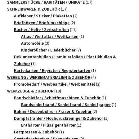
Produkt
17
SAMMLERSTÜCKE / RARITÄTEN / UNIKATE
17
17
Produkte
SCHREIBWAREN & ZUBEHÖR
17
Produkte
2
Aufkleber / Sticker / Plaketten
2
2
Produkte
Briefbögen / Briefumschläge
2
Produkte
11
Bücher / Hefte / Zeitschriften
11
Produkte
1
Atlas / Weltatlas / Weltkarten
1
3
Produkt
Automobile
3
Produkte
7
Kinderbücher / Liederbücher
7
Produkte
Dokumentenhüllen / Laminierfolien / Plastikhüllen &
1
Zubehör
1
Produkt
1
Karteikarten / Register / Registerkarten
1
4
Produkt
WERBUNG / WERBEMATERIALIEN & ZUBEHÖR
4
Produkte
3
Promobedarf / Werbeartikel / Werbemittel
3
18
Produkte
WERKZEUGE & ZUBEHÖR
18
Produkte
1
Bandschleifer / Schleifmaschinen & Zubehör
1
Produkt
1
Bandschleifband / Schleifband / Schleifpapier
1
2
Produkt
Bohrer / Dosenbohrer / Fräser & Zubehör
2
Produkte
1
Dampfstrahler / Hochdruckreiniger & Zubehör
1
1
Produkt
Enthärter / Flüssigenthärter
1
1
Produkt
Fettpressen & Zubehör
1
Produkt
2
Gewindeschneider / Schneideisen
2