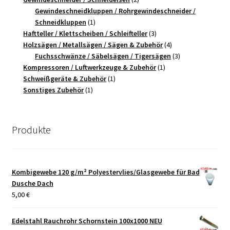
Produkte
Gewindeschneidkluppen / Rohrgewindeschneider /
1
Schneidkluppen
1
Produkt
3
Haftteller / Klettscheiben / Schleifteller
3
Produkte
4
Holzsägen / Metallsägen / Sägen & Zubehör
4
Produkte
3
Fuchsschwänze / Säbelsägen / Tigersägen
3
1
Produkte
Kompressoren / Luftwerkzeuge & Zubehör
1
1
Produkt
Schweißgeräte & Zubehör
1
1
Produkt
Sonstiges Zubehör
1
Produkt
Produkte
Kombigewebe 120 g/m² Polyestervlies/Glasgewebe für Bad
Dusche Dach
5,00
€
Edelstahl Rauchrohr Schornstein 100x1000 NEU