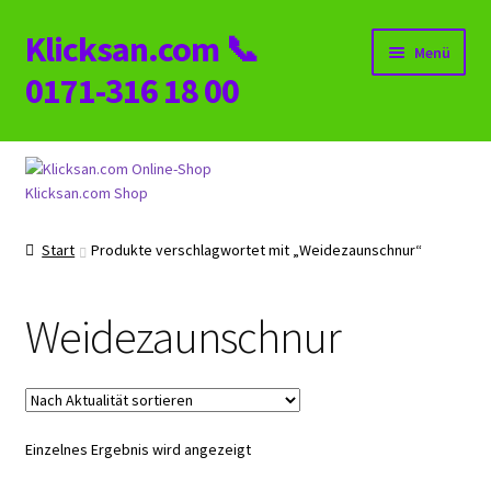
Klicksan.com 📞
Zur
Zum
Menü
Navigation
Inhalt
0171-316 18 00
springen
springen
Start
Klicksan.com Shop
AGB
Start
Produkte verschlagwortet mit „Weidezaunschnur“
Alle Kategorien
Impressum
Weidezaunschnur
Kasse
KONTAKT
Einzelnes Ergebnis wird angezeigt
Mein Konto