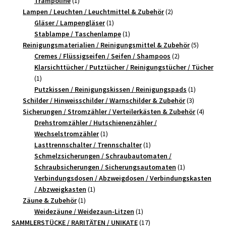
Trampoline
1
Produkt
2
Lampen / Leuchten / Leuchtmittel & Zubehör
2
1
Produkte
Gläser / Lampengläser
1
Produkt
1
Stablampe / Taschenlampe
1
Produkt
5
Reinigungsmaterialien / Reinigungsmittel & Zubehör
5
2
Produkte
Cremes / Flüssigseifen / Seifen / Shampoos
2
Produkte
Klarsichttücher / Putztücher / Reinigungstücher / Tücher
1
1
Produkt
1
Putzkissen / Reinigungskissen / Reinigungspads
1
3
Produkt
Schilder / Hinweisschilder / Warnschilder & Zubehör
3
Produkte
4
Sicherungen / Stromzähler / Verteilerkästen & Zubehör
4
Produk
Drehstromzähler / Hutschienenzähler /
1
Wechselstromzähler
1
Produkt
1
Lasttrennschalter / Trennschalter
1
Produkt
Schmelzsicherungen / Schraubautomaten /
1
Schraubsicherungen / Sicherungsautomaten
1
Produkt
Verbindungsdosen / Abzweigdosen / Verbindungskasten
1
/ Abzweigkasten
1
1
Produkt
Zäune & Zubehör
1
Produkt
1
Weidezäune / Weidezaun-Litzen
1
Produkt
17
SAMMLERSTÜCKE / RARITÄTEN / UNIKATE
17