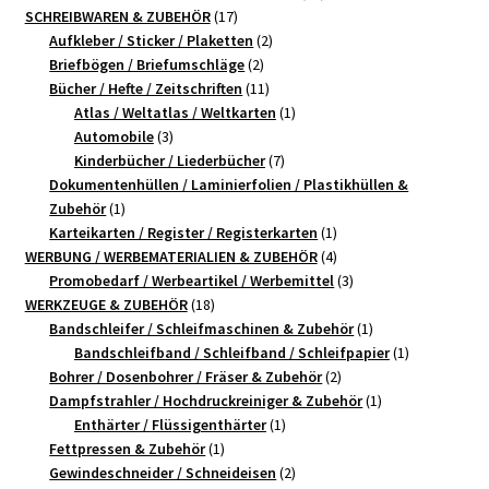
17
Produkte
SCHREIBWAREN & ZUBEHÖR
17
Produkte
2
Aufkleber / Sticker / Plaketten
2
2
Produkte
Briefbögen / Briefumschläge
2
Produkte
11
Bücher / Hefte / Zeitschriften
11
Produkte
1
Atlas / Weltatlas / Weltkarten
1
3
Produkt
Automobile
3
Produkte
7
Kinderbücher / Liederbücher
7
Produkte
Dokumentenhüllen / Laminierfolien / Plastikhüllen &
1
Zubehör
1
Produkt
1
Karteikarten / Register / Registerkarten
1
4
Produkt
WERBUNG / WERBEMATERIALIEN & ZUBEHÖR
4
Produkte
3
Promobedarf / Werbeartikel / Werbemittel
3
18
Produkte
WERKZEUGE & ZUBEHÖR
18
Produkte
1
Bandschleifer / Schleifmaschinen & Zubehör
1
Produkt
1
Bandschleifband / Schleifband / Schleifpapier
1
2
Produkt
Bohrer / Dosenbohrer / Fräser & Zubehör
2
Produkte
1
Dampfstrahler / Hochdruckreiniger & Zubehör
1
1
Produkt
Enthärter / Flüssigenthärter
1
1
Produkt
Fettpressen & Zubehör
1
Produkt
2
Gewindeschneider / Schneideisen
2