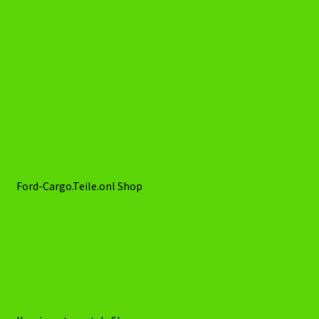
My-Tronic Shop.de
Duschmünzer.de Shop