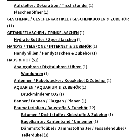
Produkte
1
Aufsteller / Dekoration / Tischständer
1
1
Produkt
Flaschenöffner
1
Produkt
GESCHENKE / GESCHENKARTIKEL / GESCHENKBOXEN & ZUBEHÖR
11
11
Produkte
1
GETÄNKEFLASCHEN / TRINKFLASCHEN
1
1
Produkt
Hydrate Bottles / Sportflaschen
1
Produkt
1
HANDYS / TELEFONE / INTERNET & ZUBEHÖR
1
1
Produkt
Handyhüllen / Handytaschen & Zubehör
1
52
Produkt
HAUS & HOF
52
Produkte
1
Analoguhren / Digitaluhren / Uhren
1
1
Produkt
Wanduhren
1
Produkt
1
Antennen / Kabelstecker / Koaxkabel & Zubehör
1
1
Produkt
AQUARIEN / AQUARIUM & ZUBEHÖR
1
1
Produkt
Druckminderer CO2
1
Produkt
1
Banner / Fahnen / Flaggen / Planen
1
Produkt
12
Baumaterialien / Baustoffe & Zubehör
12
Produkte
1
Bitumen / Dichtstoffe / Klebstoffe & Zubehör
1
1
Produkt
Bügelkante / Kantenband / Umleimer
1
Produkt
Dämmstoffdübel / Dämmstoffhalter / Fassadendübel /
3
Tellerdübel
3