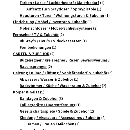
Produkte
1
Farben / Lacke / Lackierbedarf / Malerbedarf
1
1
Produkt
Aufsatz für Spraydosen / Spraypistole
1
Produkt
1
Haustüren / Türen / Wohnungstüren & Zubehör
1
3
Produkt
Einrichtung / Möbel / Inventar & Zubehör
3
Produkte
2
Möbelschlösser / Möbel-Schließsysteme
2
2
Produkte
Fernseher / TV & Zubehör
2
Produkte
1
Blu-ray's / DVD's / Videokassetten
1
1
Produkt
Fernbedienungen
1
2
Produkt
GARTEN & ZUBEHÖR
2
Produkte
Bügelregner / Kreisregner / Rasen Bewässwerung /
2
Rasensprenger
2
Produkte
5
Heizung / Klima / Lüftung / Sanitärbedarf & Zubehör
5
1
Produkte
Abwasser / Wasser & Zubehör
1
Produkt
2
Badezimmer / Küche / Waschraum & Zubehör
2
9
Produkte
Körper & Geist
9
Produkte
3
Bandagen & Zubehör
3
Produkte
1
Epiliergeräte / Haarentfernung
1
Produkt
2
Gesellschaftsspiele / Spiele & Zubehör
2
Produkte
2
Kleidung / Aksesuars / Accessoires / Zubehör
2
1
Produkte
Damen / Frauen / Mädchen
1
1
Produkt