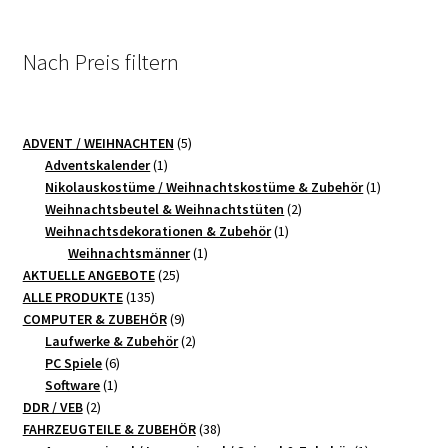
Nach Preis filtern
5
ADVENT / WEIHNACHTEN
5
1
Produkte
Adventskalender
1
Produkt
1
Nikolauskostüme / Weihnachtskostüme & Zubehör
1
2
Produkt
Weihnachtsbeutel & Weihnachtstüten
2
1
Produkte
Weihnachtsdekorationen & Zubehör
1
1
Produkt
Weihnachtsmänner
1
25
Produkt
AKTUELLE ANGEBOTE
25
135
Produkte
ALLE PRODUKTE
135
Produkte
9
COMPUTER & ZUBEHÖR
9
Produkte
2
Laufwerke & Zubehör
2
6
Produkte
PC Spiele
6
1
Produkte
Software
1
2
Produkt
DDR / VEB
2
Produkte
38
FAHRZEUGTEILE & ZUBEHÖR
38