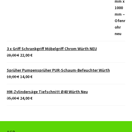
3 x Griff Schrankgriff Möbelgriff Chrom Würth NEU
Ursprünglicher
Aktueller
28,00
€
22,00
€
Preis
Preis
war:
ist:
28,00 €
22,00 €.