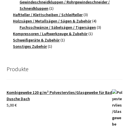
Produkte
Gewindeschneidkluppen / Rohrgewindeschneider /
1
Schneidkluppen
1
Produkt
3
Haftteller / Klettscheiben / Schleifteller
3
Produkte
4
Holzsägen / Metallsägen / Sägen & Zubehör
4
Produkte
3
Fuchsschwänze / Säbelsägen / Tigersägen
3
1
Produkte
Kompressoren / Luftwerkzeuge & Zubehör
1
1
Produkt
Schweißgeräte & Zubehör
1
1
Produkt
Sonstiges Zubehör
1
Produkt
Produkte
Kombigewebe 120 g/m² Polyestervlies/Glasgewebe für Bad
Dusche Dach
5,00
€