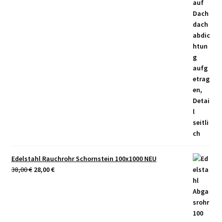
Edelstahl Rauchrohr Schornstein 100x1000 NEU
Ursprünglicher
Aktueller
38,00
€
28,00
€
Preis
Preis
war:
ist:
38,00 €
28,00 €.