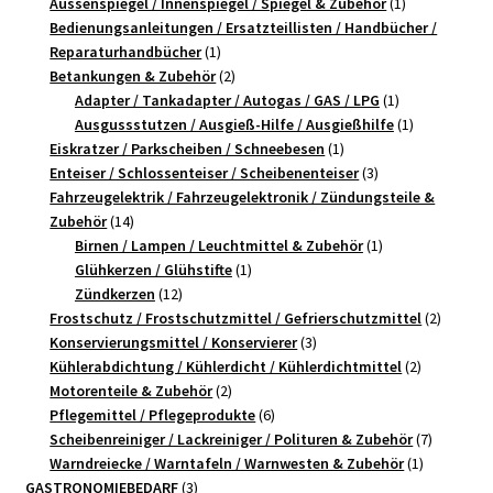
Produkte
1
Aussenspiegel / Innenspiegel / Spiegel & Zubehör
1
Produkt
Bedienungsanleitungen / Ersatzteillisten / Handbücher /
1
Reparaturhandbücher
1
Produkt
2
Betankungen & Zubehör
2
Produkte
1
Adapter / Tankadapter / Autogas / GAS / LPG
1
Produkt
1
Ausgussstutzen / Ausgieß-Hilfe / Ausgießhilfe
1
1
Produkt
Eiskratzer / Parkscheiben / Schneebesen
1
Produkt
3
Enteiser / Schlossenteiser / Scheibenenteiser
3
Produkte
Fahrzeugelektrik / Fahrzeugelektronik / Zündungsteile &
14
Zubehör
14
Produkte
1
Birnen / Lampen / Leuchtmittel & Zubehör
1
1
Produkt
Glühkerzen / Glühstifte
1
12
Produkt
Zündkerzen
12
Produkte
2
Frostschutz / Frostschutzmittel / Gefrierschutzmittel
2
3
Produkt
Konservierungsmittel / Konservierer
3
Produkte
2
Kühlerabdichtung / Kühlerdicht / Kühlerdichtmittel
2
2
Produkte
Motorenteile & Zubehör
2
Produkte
6
Pflegemittel / Pflegeprodukte
6
Produkte
7
Scheibenreiniger / Lackreiniger / Polituren & Zubehör
7
1
Produkte
Warndreiecke / Warntafeln / Warnwesten & Zubehör
1
3
Produkt
GASTRONOMIEBEDARF
3